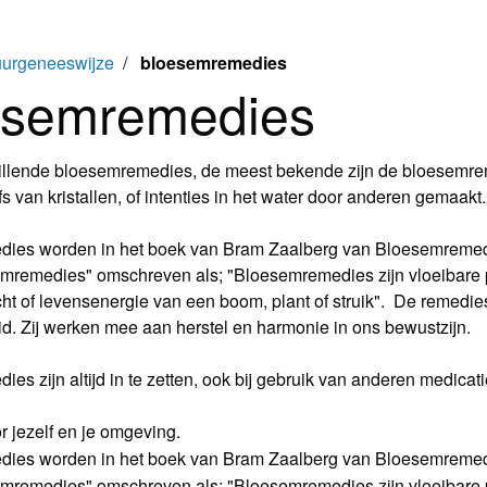
uurgeneeswijze
/
bloesemremedies
esemremedies
hillende bloesemremedies, de meest bekende zijn de bloesemre
s van kristallen, of intenties in het water door anderen gemaakt.
ies worden in het boek van Bram Zaalberg van Bloesemremed
mremedies" omschreven als; "Bloesemremedies zijn vloeibare p
ht of levensenergie van een boom, plant of struik". De remedie
id. Zij werken mee aan herstel en harmonie in ons bewustzijn.
es zijn altijd in te zetten, ook bij gebruik van anderen medica
r jezelf en je omgeving.
ies worden in het boek van Bram Zaalberg van Bloesemreme
mremedies" omschreven als; "Bloesemremedies zijn vloeibare p