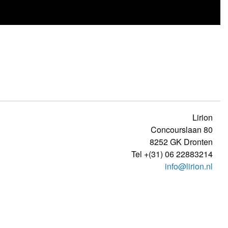
Lirion
Concourslaan 80
8252 GK
Dronten
Tel
+(31) 06 22883214
info@lirion.nl