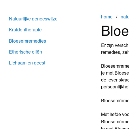
home
/
nat
Natuurlijke geneeswijze
Blo
Kruidentherapie
Bloesemremedies
Er zijn versc
Etherische oliën
remedies, zelf
Lichaam en geest
Bloesemremed
je met Bloese
de levenskrac
persoonlijkhe
Bloesemremedi
Met liefde voo
Bloesemremed
je met Bloese