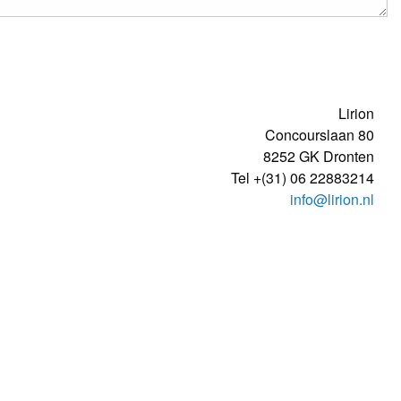
Lirion
Concourslaan 80
8252 GK
Dronten
Tel
+(31) 06 22883214
info@lirion.nl